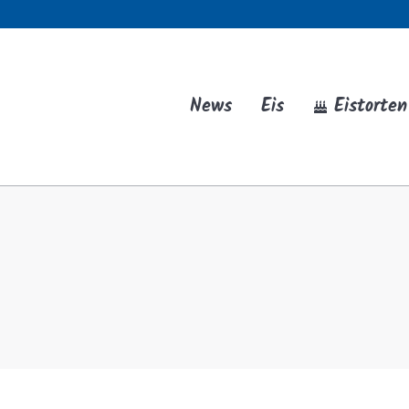
News
Eis
Eistorten
Ka
News
Eis
Eistorten