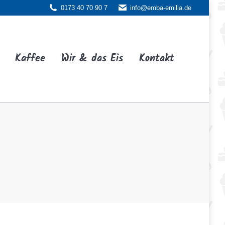
0173 40 70 90 7
info@emba-emilia.de
ffee
Wir & das Eis
Kontakt
Kaffee
Wir & das Eis
Kontakt