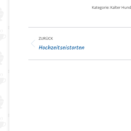
Kategorie:
Kalter Hun
Album-
ZURÜCK
Navigation
Hochzeitseistorten
Vorheriges
Album: